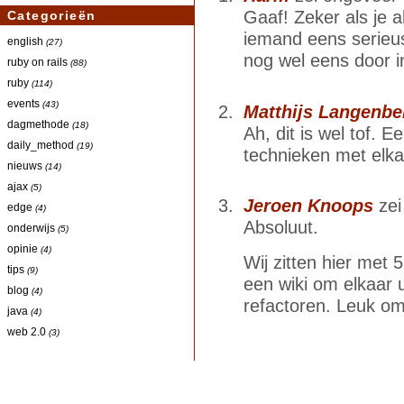
Gaaf! Zeker als je a
Categorieën
iemand eens serieus
english
(27)
nog wel eens door in
ruby on rails
(88)
ruby
(114)
events
(43)
Matthijs Langenbe
dagmethode
(18)
Ah, dit is wel tof.
daily_method
(19)
technieken met elka
nieuws
(14)
ajax
(5)
Jeroen Knoops
zei
edge
(4)
Absoluut.
onderwijs
(5)
opinie
(4)
Wij zitten hier met
tips
(9)
een wiki om elkaar 
blog
(4)
refactoren. Leuk om
java
(4)
web 2.0
(3)