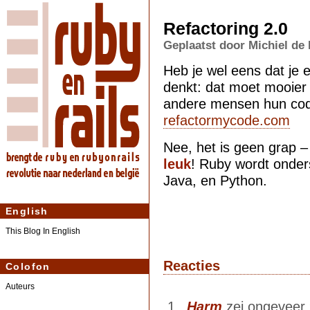
Refactoring 2.0
Geplaatst door Michiel de
Heb je wel eens dat je 
denkt: dat moet mooier k
andere mensen hun code
refactormycode.com
Nee, het is geen grap –
leuk
! Ruby wordt onder
Java, en Python.
English
This Blog In English
Reacties
Colofon
Auteurs
Harm
zei ongeveer 