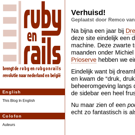
Verhuisd!
Geplaatst door Remco van 
Na bijna een jaar bij
Dr
deze site eindelijk een 
machine. Deze zwarte t
maanden onder Michiel 
Prioserve
hebben we eind
Eindelijk want bij drea
en kwam de “druk, druk,
beheeromgeving langs d
English
de sidebar een heel fru
This Blog In English
Nu maar zien of een
po
echt zo fantastisch is al
Colofon
Auteurs