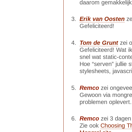
daarom gemakkelijk
Erik van Oosten
ze
Gefeliciteerd!
Tom de Grunt
zei 
Gefeliciteerd! Wat i
snel wat static-cont
Hoe “serven” jullie 
stylesheets, javascri
Remco
zei ongeveer
Gewoon via mongrel.
problemen oplevert.
Remco
zei 3 dagen 
Zie ook
Choosing T