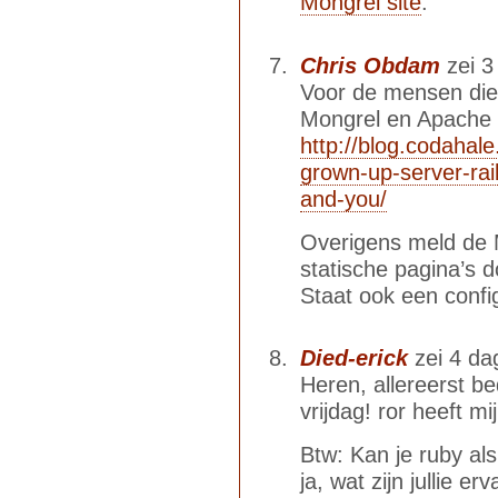
Mongrel site
.
Chris Obdam
zei 3
Voor de mensen die
Mongrel en Apache co
http://blog.codahal
grown-up-server-rai
and-you/
Overigens meld de M
statische pagina’s 
Staat ook een config
Died-erick
zei 4 da
Heren, allereerst be
vrijdag! ror heeft m
Btw: Kan je ruby al
ja, wat zijn jullie 