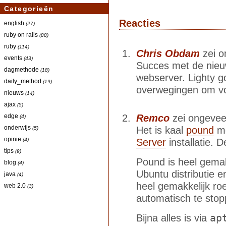
Categorieën
Reacties
english
(27)
ruby on rails
(88)
ruby
(114)
Chris Obdam
zei o
events
(43)
Succes met de nieuw
dagmethode
(18)
webserver. Lighty go
daily_method
(19)
overwegingen om vo
nieuws
(14)
ajax
(5)
Remco
zei ongeveer
edge
(4)
onderwijs
Het is kaal
pound
m
(5)
opinie
Server
installatie. 
(4)
tips
(9)
Pound is heel gemakk
blog
(4)
Ubuntu distributie e
java
(4)
heel gemakkelijk r
web 2.0
(3)
automatisch te stop
ap
Bijna alles is via