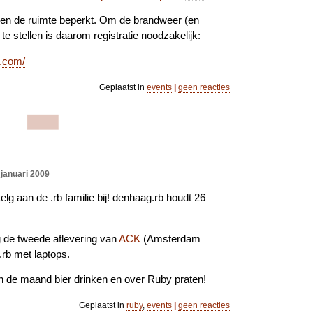
 en de ruimte beperkt. Om de brandweer (en
 te stellen is daarom registratie noodzakelijk:
e.com/
Geplaatst in
events
|
geen reacties
 januari 2009
g aan de .rb familie bij! denhaag.rb houdt 26
de tweede aflevering van
ACK
(Amsterdam
rb met laptops.
n de maand bier drinken en over Ruby praten!
Geplaatst in
ruby
,
events
|
geen reacties