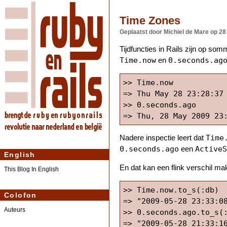
Time Zones
Geplaatst door Michiel de Mare
op 28
Tijdfuncties in Rails zijn op so
Time.now
0.seconds.ag
en
>> Time.now

=> Thu May 28 23:28:37 
>> 0.seconds.ago

Time
Nadere inspectie leert dat
0.seconds.ago
ActiveS
een
English
En dat kan een flink verschil ma
This Blog In English
>> Time.now.to_s(:db)

Colofon
=> "2009-05-28 23:33:08
Auteurs
>> 0.seconds.ago.to_s(: