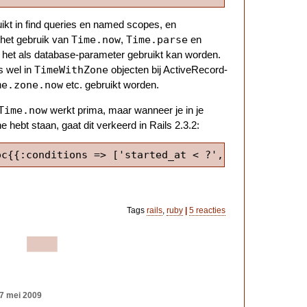
ikt in find queries en named scopes, en
Time.now
Time.parse
 het gebruik van
,
en
 het als database-parameter gebruikt kan worden.
TimeWithZone
s wel in
objecten bij ActiveRecord-
me.zone.now
etc. gebruikt worden.
Time.now
werkt prima, maar wanneer je in je
e hebt staan, gaat dit verkeerd in Rails 2.3.2:
oc{{:conditions => ['started_at < ?', Time.now]}}
Tags
rails
,
ruby
|
5 reacties
 7 mei 2009