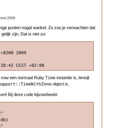
 mei 2009
mmige punten nogal wankel. Zo zou je verwachten dat
o
gelijk zijn. Dat is niet zo:
+0200 2009

.now
Time
een normaal Ruby
instantie is, terwijl
upport::TimeWithZone
object is.
ken! Bij deze code bijvoorbeeld:
" 

db)
