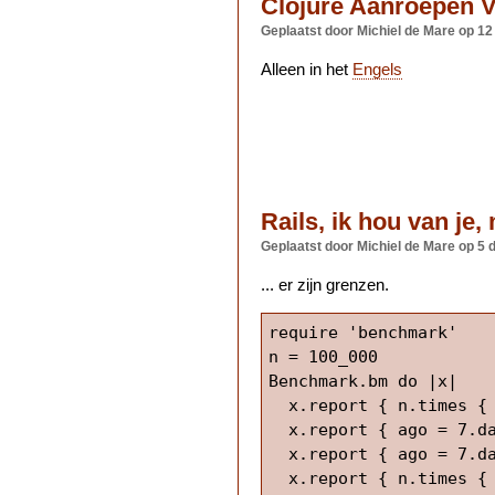
Clojure Aanroepen 
Geplaatst door Michiel de Mare
op 12
Alleen in het
Engels
Rails, ik hou van je, 
Geplaatst door Michiel de Mare
op 5 
... er zijn grenzen.
require 'benchmark'

n = 100_000

Benchmark.bm do |x|

  x.report { n.times { 
  x.report { ago = 7.da
  x.report { ago = 7.da
  x.report { n.times { 