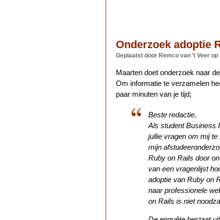
Onderzoek adoptie R
Geplaatst door Remco van 't Veer
op
Maarten doet onderzoek naar de a
Om informatie te verzamelen hee
paar minuten van je tijd;
Beste redactie,
Als student Business I
jullie vragen om mij t
mijn afstudeeronderzo
Ruby on Rails door ont
van een vragenlijst ho
adoptie van Ruby on Ra
naar professionele we
on Rails is niet noodza
De enquête bestaat uit