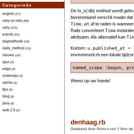
Categorieën
De to_s(:db) method wordt gebru
english
(27)
bovenstaand verschil maakt dat
ruby on rails
(88)
Time.at
af te raden is wanneer
ruby
(114)
Time
Rails converteert
instantie
events
(43)
Ti
attributen. Als alternatief kan
dagmethode
(18)
u.published_at = 
Kortom:
daily_method
(19)
environment.rb een lokale tijdzon
nieuws
(14)
ajax
(5)
named_scope :begun, pr
edge
(4)
onderwijs
(5)
Weest op uw hoede!
opinie
(4)
tips
(9)
blog
(4)
java
(4)
web 2.0
(3)
denhaag.rb
Geplaatst door Remco van 't Veer
op