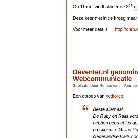
de
Op 11 mei vindt alweer de 3
d
Deze keer niet in de kroeg maar
Voor meer details →
http://dhrb.
Deventer.nl genomin
Webcommunicatie
Geplaatst door Remco van 't Veer
op
Een oproep van
nedforce
:
Beste allemaal,
De Ruby on Rails versi
hebben gebracht is ge
prestigieuze Grand P
Nederlandse Rails com