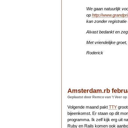
We gaan natuurlijk vo
op
http://www.grandp
kan zonder registratie
Alvast bedankt en zegt
Met vriendelijke groet,
Roderick
Amsterdam.rb februar
Geplaatst door Remco van 't Veer
op 
Volgende maand pakt
TTY
groots
bijeenkomst. Er staan op dit mom
programma. Ik zelf kijk erg uit 
Ruby en Rails komen ook aanbo