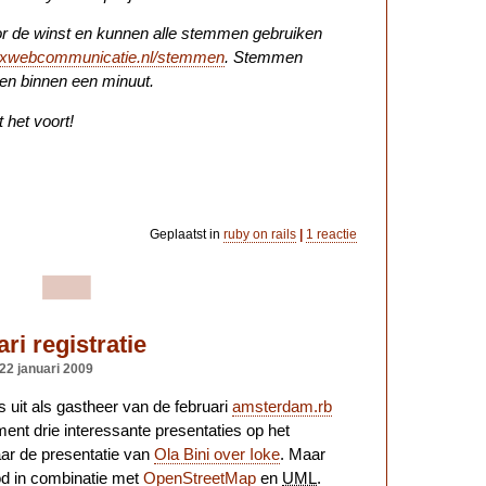
or de winst en kunnen alle stemmen gebruiken
rixwebcommunicatie.nl/stemmen
. Stemmen
 en binnen een minuut.
 het voort!
Geplaatst in
ruby on rails
|
1 reactie
i registratie
22 januari 2009
 uit als gastheer van de februari
amsterdam.rb
ent drie interessante presentaties op het
naar de presentatie van
Ola Bini over Ioke
. Maar
d in combinatie met
OpenStreetMap
en
UML
.