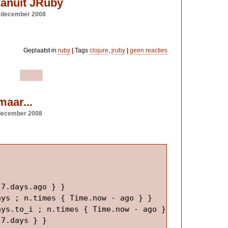
Vanuit JRuby
 december 2008
Geplaatst in
ruby
|
Tags
clojure
,
jruby
|
geen reacties
maar...
december 2008
7.days.ago } }

ys ; n.times { Time.now - ago } }

ys.to_i ; n.times { Time.now - ago } }

7.days } }
